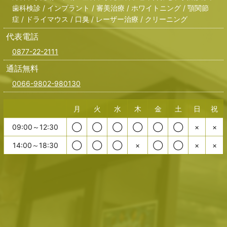
歯科検診 / インプラント / 審美治療 / ホワイトニング / 顎関節
症 / ドライマウス / 口臭 / レーザー治療 / クリーニング
代表電話
0877-22-2111
通話無料
0066-9802-980130
月
火
水
木
金
土
日
祝
09:00～12:30
◯
◯
◯
◯
◯
◯
×
×
14:00～18:30
◯
◯
◯
×
◯
◯
×
×