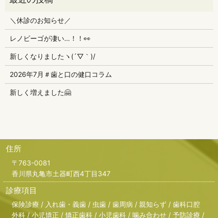
＼休診のお知らせ／
レノビーゴが凄い…！！👀
新しくなりましたヽ(´▽｀)/
2026年7月＃歯と口の健口コラム
新しく増えました🤗
住所
〒763-0081
香川県丸亀市土器町西4丁目347
診療項目
保険診療 / 入れ歯・義歯 / 虫歯 / 歯周病 / 親知らず / 歯科口腔
外科 / 小児矯正 / 矯正歯科 / 小児歯科 / 噛み合わせ / 予防診療 /