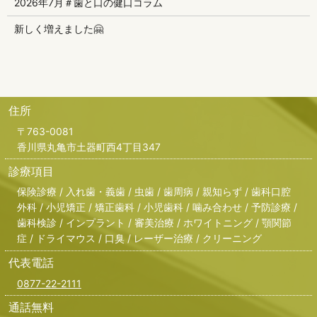
2026年7月＃歯と口の健口コラム
新しく増えました🤗
住所
〒763-0081
香川県丸亀市土器町西4丁目347
診療項目
保険診療 / 入れ歯・義歯 / 虫歯 / 歯周病 / 親知らず / 歯科口腔
外科 / 小児矯正 / 矯正歯科 / 小児歯科 / 噛み合わせ / 予防診療 /
歯科検診 / インプラント / 審美治療 / ホワイトニング / 顎関節
症 / ドライマウス / 口臭 / レーザー治療 / クリーニング
代表電話
0877-22-2111
通話無料