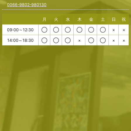
0066-9802-980130
月
火
水
木
金
土
日
祝
09:00～12:30
◯
◯
◯
◯
◯
◯
×
×
14:00～18:30
◯
◯
◯
×
◯
◯
×
×