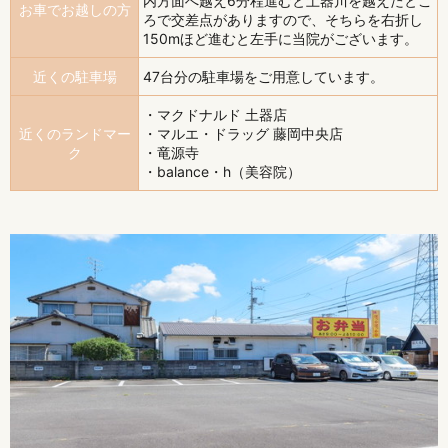
内方面へ越え6分程進むと土器川を越えたとこ
お車でお越しの方
ろで交差点がありますので、そちらを右折し
150mほど進むと左手に当院がございます。
近くの駐車場
47台分の駐車場をご用意しています。
・マクドナルド 土器店
近くのランドマー
・マルエ・ドラッグ 藤岡中央店
ク
・竜源寺
・balance・h（美容院）