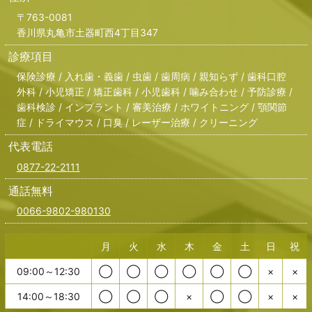
〒763-0081
香川県丸亀市土器町西4丁目347
診療項目
保険診療 / 入れ歯・義歯 / 虫歯 / 歯周病 / 親知らず / 歯科口腔
外科 / 小児矯正 / 矯正歯科 / 小児歯科 / 噛み合わせ / 予防診療 /
歯科検診 / インプラント / 審美治療 / ホワイトニング / 顎関節
症 / ドライマウス / 口臭 / レーザー治療 / クリーニング
代表電話
0877-22-2111
通話無料
0066-9802-980130
月
火
水
木
金
土
日
祝
09:00～12:30
◯
◯
◯
◯
◯
◯
×
×
14:00～18:30
◯
◯
◯
×
◯
◯
×
×