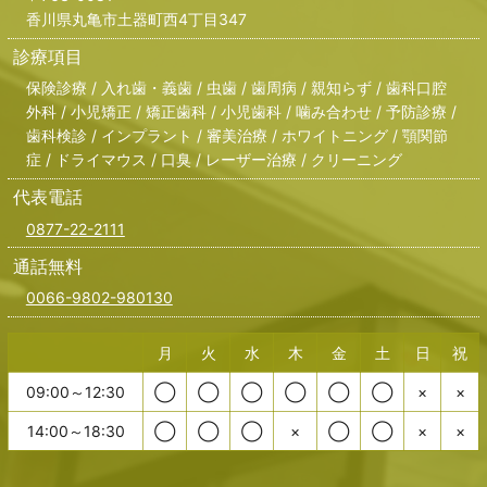
香川県丸亀市土器町西4丁目347
診療項目
保険診療 / 入れ歯・義歯 / 虫歯 / 歯周病 / 親知らず / 歯科口腔
外科 / 小児矯正 / 矯正歯科 / 小児歯科 / 噛み合わせ / 予防診療 /
歯科検診 / インプラント / 審美治療 / ホワイトニング / 顎関節
症 / ドライマウス / 口臭 / レーザー治療 / クリーニング
代表電話
0877-22-2111
通話無料
0066-9802-980130
月
火
水
木
金
土
日
祝
09:00～12:30
◯
◯
◯
◯
◯
◯
×
×
14:00～18:30
◯
◯
◯
×
◯
◯
×
×