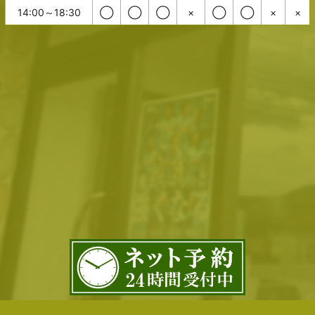
14:00～18:30
◯
◯
◯
×
◯
◯
×
×