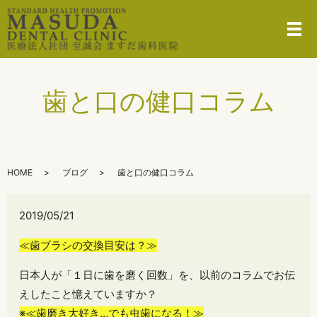
メ
歯と口の健口コラム
HOME
ブログ
歯と口の健口コラム
2019/05/21
≪歯ブラシの交換目安は？≫
日本人が「１日に歯を磨く回数」を、以前のコラムでお伝
えしたこと憶えていますか？
※≪歯磨き大好き…でも虫歯になる！≫