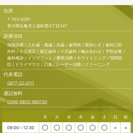
住所
〒763-0081
香川県丸亀市土器町西4丁目347
診療項目
保険診療 / 入れ歯・義歯 / 虫歯 / 歯周病 / 親知らず / 歯科口腔
外科 / 小児矯正 / 矯正歯科 / 小児歯科 / 噛み合わせ / 予防診療 /
歯科検診 / インプラント / 審美治療 / ホワイトニング / 顎関節
症 / ドライマウス / 口臭 / レーザー治療 / クリーニング
代表電話
0877-22-2111
通話無料
0066-9802-980130
月
火
水
木
金
土
日
祝
09:00～12:30
◯
◯
◯
◯
◯
◯
×
×