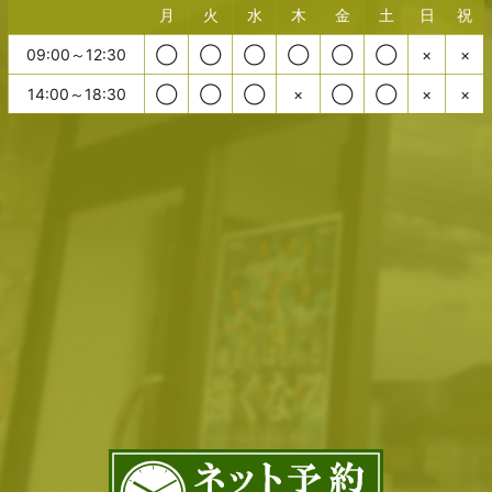
月
火
水
木
金
土
日
祝
09:00～12:30
◯
◯
◯
◯
◯
◯
×
×
14:00～18:30
◯
◯
◯
×
◯
◯
×
×