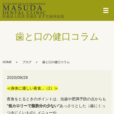
メ
歯と口の健口コラム
HOME
ブログ
歯と口の健口コラム
2020/09/29
≪身体に優しい夜食…（2）≫
夜食をとるときのポイントは、虫歯や肥満予防の点からも
“低カロリーで脂肪分の少ない”
あっさりとした（歯にくっ
つきにくいもの）メニューや、