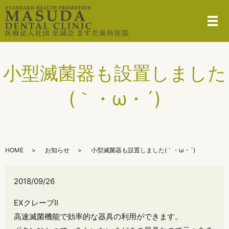
メ
小型滅菌器も設置しました
(｀・ω・´)
HOME
お知らせ
小型滅菌器も設置しました(｀・ω・´)
2018/09/26
EXクレーブⅡ
高速滅菌機能で効率的な器具の利用ができます。