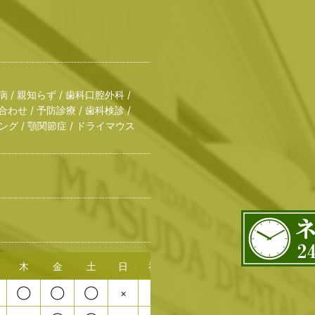
病 / 親知らず / 歯科口腔外科 /
合わせ / 予防診療 / 歯科検診 /
ング / 顎関節症 / ドライマウス
木
金
土
日
祝
◯
◯
◯
×
×