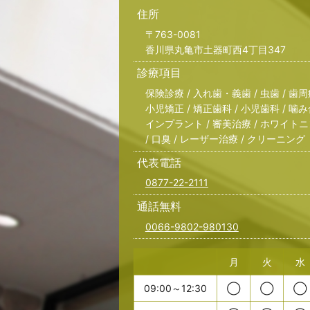
住所
〒763-0081
香川県丸亀市土器町西4丁目347
診療項目
保険診療 / 入れ歯・義歯 / 虫歯 / 歯周
小児矯正 / 矯正歯科 / 小児歯科 / 噛み
インプラント / 審美治療 / ホワイトニ
/ 口臭 / レーザー治療 / クリーニング
代表電話
0877-22-2111
通話無料
0066-9802-980130
月
火
水
09:00～12:30
◯
◯
◯