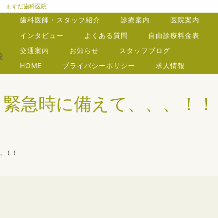
 ますだ歯科医院
歯科医師・スタッフ紹介
診療案内
医院案内
インタビュー
よくある質問
自由診療料金表
交通案内
お知らせ
スタッフブログ
HOME
プライバシーポリシー
求人情報
緊急時に備えて、、、！！
、！！