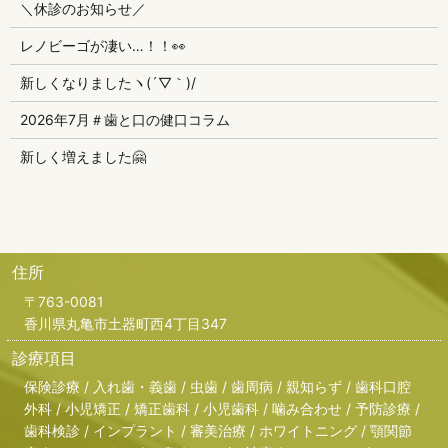
＼休診のお知らせ／
レノビーゴが凄い…！！👀
新しくなりましたヽ(´▽｀)/
2026年7月＃歯と口の健口コラム
新しく増えました🤗
住所
〒763-0081
香川県丸亀市土器町西4丁目347
診療項目
保険診療 / 入れ歯・義歯 / 虫歯 / 歯周病 / 親知らず / 歯科口腔
外科 / 小児矯正 / 矯正歯科 / 小児歯科 / 噛み合わせ / 予防診療 /
歯科検診 / インプラント / 審美治療 / ホワイトニング / 顎関節