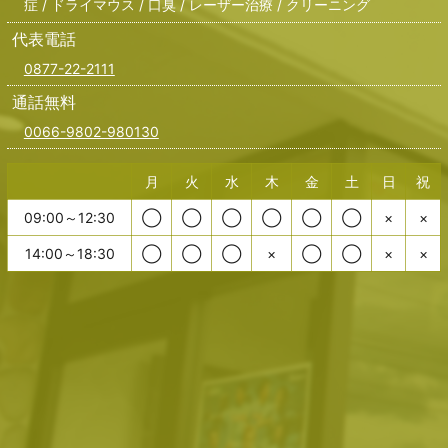
症 / ドライマウス / 口臭 / レーザー治療 / クリーニング
代表電話
0877-22-2111
通話無料
0066-9802-980130
月
火
水
木
金
土
日
祝
09:00～12:30
◯
◯
◯
◯
◯
◯
×
×
14:00～18:30
◯
◯
◯
×
◯
◯
×
×